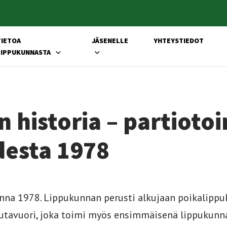
TIETOA
JÄSENELLE
YHTEYSTIEDOT
LIPPUKUNNASTA
a
 his­to­ria – par­tio­to
­des­ta 1978
nna 1978. Lippukunnan perusti alkujaan poikalippu
utavuori, joka toimi myös ensimmäisenä lippukunna