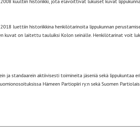
08 kuultiin historiikki, jota elävöittivät lukuiset kuvat lippukun
18 luettiin historiikkina henkilötarinoita lippukunnan perustamisen
den kuvat on laitettu tauluiksi Kolon seinälle. Henkilötarinat voit l
 ja standaarein aktiivisesti toimineita jäseniä sekä lippukuntaa eri
 huomionosoituksissa Hämeen Partiopiiri ry:n sekä Suomen Partiolai