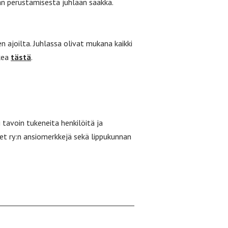
nan perustamisesta juhlaan saakka.
 ajoilta. Juhlassa olivat mukana kaikki
ukea
tästä
.
 tavoin tukeneita henkilöitä ja
set ry:n ansiomerkkejä sekä lippukunnan