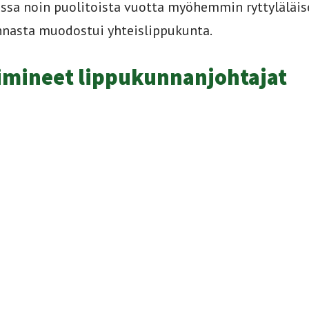
ssa noin puolitoista vuotta myöhemmin ryttyläläise
unnasta muodostui yhteislippukunta.
imineet lippukunnanjohtajat