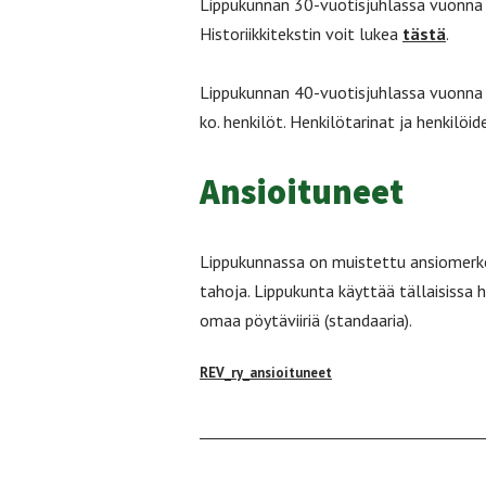
Lippukunnan 30-vuotisjuhlassa vuonna 20
Historiikkitekstin voit lukea
tästä
.
Lippukunnan 40-vuotisjuhlassa vuonna 20
ko. henkilöt. Henkilötarinat ja henkilöi
Ansioituneet
Lippukunnassa on muistettu ansiomerkein
tahoja. Lippukunta käyttää tällaisissa
omaa pöytäviiriä (standaaria).
REV_ry_ansioituneet