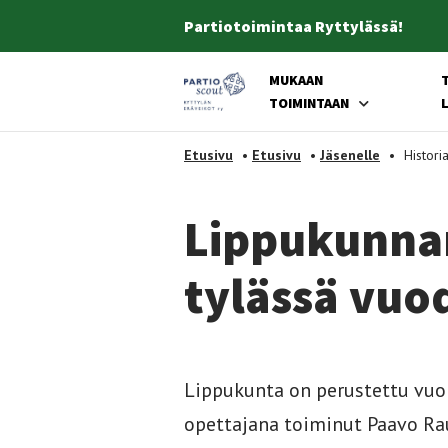
Partiotoimintaa Ryttylässä!
MUKAAN
Etusivulle
TOIMINTAAN
-
Etusivu
•
Etusivu
•
Jäsenelle
•
Histori
Lip­pu­kun­nan
ty­läs­sä vuo
Lippukunta on perustettu vuo
opettajana toiminut Paavo Ra