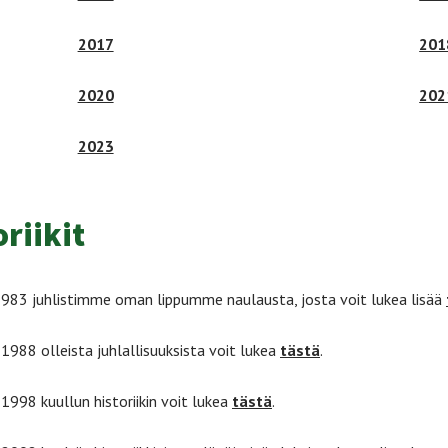
2017
201
2020
202
2023
riikit
983 juhlistimme oman lippumme naulausta, josta voit lukea lisää
988 olleista juhlallisuuksista voit lukea
tästä
.
998 kuullun historiikin voit lukea
tästä
.