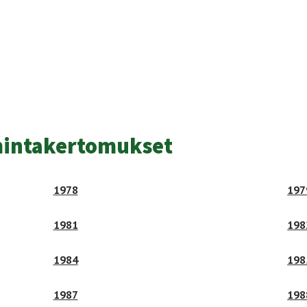
mintakertomukset
1978
197
1981
198
1984
198
1987
198