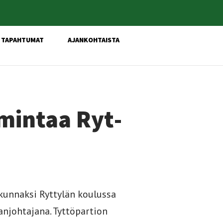
TAPAHTUMAT
AJANKOHTAISTA
i­min­taa Ryt­
kunnaksi Ryttylän koulussa
njohtajana. Tyttöpartion