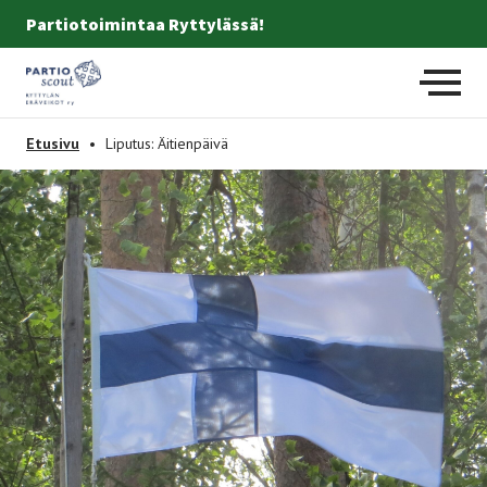
Partiotoimintaa Ryttylässä!
Etusivulle
-
Etusivu
•
Liputus: Äitienpäivä