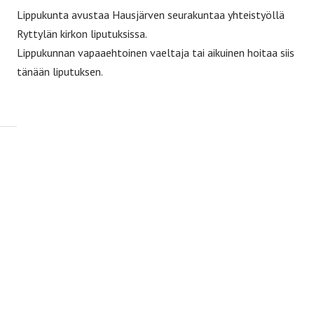
Lippukunta avustaa Hausjärven seurakuntaa yhteistyöllä
Ryttylän kirkon liputuksissa.
Lippukunnan vapaaehtoinen vaeltaja tai aikuinen hoitaa siis
tänään liputuksen.
Muut tapahtumat
20.8.2026
klo
18:00
-
20:00
Partiosyksyn aloitusiltanuotio
Partiomaja, Ryttylä
#Tapahtuma
#Aikuiset
#Perhepartio
#Samoajat (15-17-v.)
12.9.2026
klo
00:00
-
00:00
Ikäkausiohjelman perusteet -koulutus
Selviää myöhemmin
#Koulutus
#Aikuiset
#Samoajat (15-17-v.)
#Vaeltajat (18-25-v.)