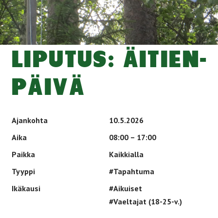
LI­PU­TUS: ÄI­TIEN­
PÄI­VÄ
Ajankohta
10.5.2026
Aika
08:00 – 17:00
Paikka
Kaikkialla
Tyyppi
#Tapahtuma
Ikäkausi
#Aikuiset
#Vaeltajat (18-25-v.)